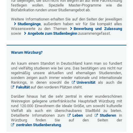
für diejenigen, die sich nicht von Beginn an auf eine Fachrichtung
festlegen wollen. Spezielle Master-Programme wie die
Biofabrikation runden unser Studienangebot ab.
Weitere Informationen erhalten Sie auf den Seiten der jeweiligen
Studiengänge
, außerdem haben wir für Sie kompakt alles
Wissenswerte zu den Themen
Bewerbung und Zulassung
sowie
Angebote zum Studienbeginn
zusammengefasst.
Warum Würzburg?
An kaum einem Standort in Deutschland kann man so fundiert
und vielfältig studieren wie bei uns. Das bestätigen uns nicht nur
regelmäßig unsere aktuellen und ehemaligen Studierenden,
sondern zeigen auch immer wieder nationale und internationale
Rankings, in denen sowohl die
Universität
als auch die
Fakultät
auf den vorderen Plätzen steht.
Darüber hinaus hat die sehr zentral in einer wunderschönen
Weinregion gelegene unterfränkische Hauptstadt Würzburg mit
rund 120.000 Einwohnern die ideale Größe, um sowohl kulturelle
Vielfalt als auch ein überschaubares Stadtbild zu bieten.
Detaillierte Infomationen zum
Leben
und
Studieren
in
Würzburg finden Sie auf den Seiten der
zentralen Studienberatung
.