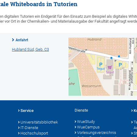
itale Whiteboards in Tutorien
hren digitalen Tutorien ein Endgerät für den Einsatz zum Beispiel als digitales W
er vor Ort in der Chemikalien- und Materialausgabe der Fakultät angefragt wer
Anfahrt
Hubland Süd, Geb. C3
Dienste
Service
K
WueStudy
Universitätsbibliothek
T
WueCampus
IT-Dienste
A
Vorlesungsverzeichnis
Hochschulsport
S