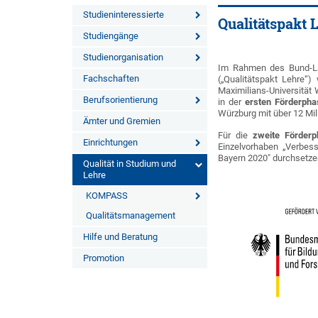
Studieninteressierte
Qualitätspakt 
Studiengänge
Studienorganisation
Im Rahmen des Bund-Lä
Fachschaften
(„Qualitätspakt Lehre“
Maximilians-Universität
Berufsorientierung
in der
ersten Förderp
Würzburg mit über 12 Mil
Ämter und Gremien
Für die
zweite Förde
Einrichtungen
Einzelvorhaben „Verbess
Bayern 2020" durchsetzen
Qualität in Studium und
Lehre
KOMPASS
Qualitätsmanagement
Hilfe und Beratung
Promotion