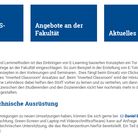
S-
Angebote an der
Fakultät
Aktuelles
nd Lernmethoden ist das Einbringen von E-Learning basierten Konzepten ein Tor
ege an der Fakultät eingeschlagen. So zum Beispiel in der Erstellung von E-Tutor
zepten in den Vorlesungen und Seminaren. Dies fängt beim Einsatz von Click
es "Inverted Classroom" Ansatzes auf. Beim "Inverted Classroom" wird der Hörs
ine Lehrvideos dabei helfen den Stoff vorher zu lernen und zu vertiefen, um dan
on zwischen den Studierenden und den Dozierenden rückt hier nochmals mehr in d
gestalten.
chnische Ausrüstung
 Anregungen zu neuen Umsetzungen haben, können Sie sich gerne bei
Daniel 
uchtung, Green-Screen und Laptop mit Videoschnittsoftware) kann auf Anfrage 
n technischen Unterstützung, die das Rechenzentrum hierfür bereitstellt. Ein Teil
.