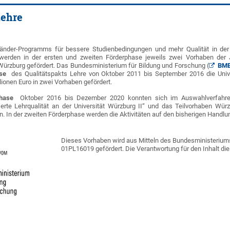
Lehre
nder-Programms für bessere Studienbedingungen und mehr Qualität in der
) werden in der ersten und zweiten Förderphase jeweils zwei Vorhaben der J
 Würzburg gefördert. Das Bundesministerium für Bildung und Forschung (
BM
hase
des Qualitätspakts Lehre von Oktober 2011 bis September 2016 die Unive
lionen Euro in zwei Vorhaben gefördert.
rphase
Oktober 2016 bis Dezember 2020 konnten sich im Auswahlverfahr
erte Lehrqualität an der Universität Würzburg II“ und das Teilvorhaben Wür
. In der zweiten Förderphase werden die Aktivitäten auf den bisherigen Handlun
Dieses Vorhaben wird aus Mitteln des Bundesministerium
01PL16019 gefördert. Die Verantwortung für den Inhalt dies