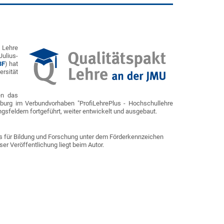
 Lehre
ulius-
BF
) hat
rsität
en das
zburg im Verbundvorhaben "ProfiLehrePlus - Hochschullehre
gsfeldern fortgeführt, weiter entwickelt und ausgebaut.
s für Bildung und Forschung unter dem Förderkennzeichen
er Veröffentlichung liegt beim Autor.