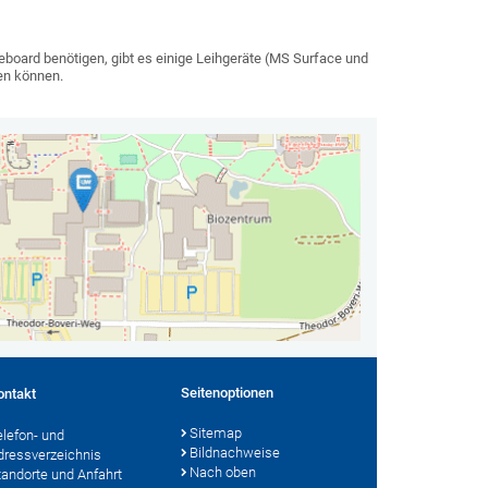
hiteboard benötigen, gibt es einige Leihgeräte (MS Surface und
den können.
Seitenoptionen
ontakt
Sitemap
elefon- und
Bildnachweise
dressverzeichnis
Nach oben
tandorte und Anfahrt