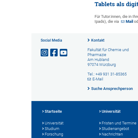
Tablets als dig
Für Tutor:innen, die in I
Ipads), die via
Mail
od
Social Media
Kontakt
Fakultät für Chemie und
Pharmazie
Am Hubland
97074 Würzburg
Tel.: +49 931 31-85365
E-Mail
Suche Ansprechperson
Startseite
Universität
Universität
Fristen und Termine
Studium
Studienangebot
Forschung
Nachrichten