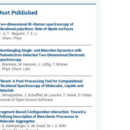
Just Published
Two-dimensional IR–Raman spectroscopy of
ibrational polaritons: Role of dipole surfaces
. Ji, T. Begušić, T. E. Li
J. Chem. Phys.
isentangling Single- and Biexciton Dynamics with
Photoelectron-Detected Two-Dimensional Electronic
Spectroscopy
. Brenneis, M. Hensen, J. Lüttig, T. Brixner
. Phys. Chem. Lett.
Vibrant: A Post-Processing Tool for Computational
ibrational Spectroscopy of Molecules, Liquids and
Materials
. Winogradow, J. Scheffler, M. Leucke, T. Heine, D. Golze
Journal of Open Source Software
Fragment-Based Configuration Interaction: Toward a
nifying Description of Biexcitonic Processes in
Molecular Aggregates
. E. Adelsperger, C. de Graaf, M. I. S. Röhr