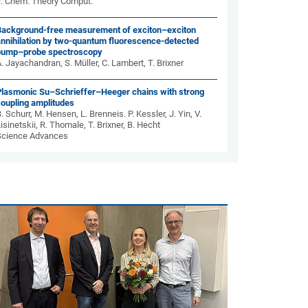
J. Chem. Theory Comput.
Background-free measurement of exciton–exciton
annihilation by two-quantum fluorescence-detected
pump–probe spectroscopy
. Jayachandran, S. Müller, C. Lambert, T. Brixner
Plasmonic Su–Schrieffer–Heeger chains with strong
coupling amplitudes
. Schurr, M. Hensen, L. Brenneis. P. Kessler, J. Yin, V.
isinetskii, R. Thomale, T. Brixner, B. Hecht
Science Advances