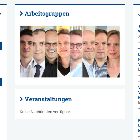
Arbeitsgruppen
v
X
D
L
J
V
Veranstaltungen
E
Keine Nachrichten verfügbar.
U
J