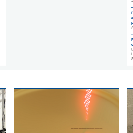
A
B
L