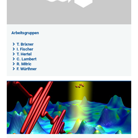
Arbeitsgruppen
T. Brixner
I. Fischer
T. Hertel
C. Lambert
R. Mitric
F. Würthner