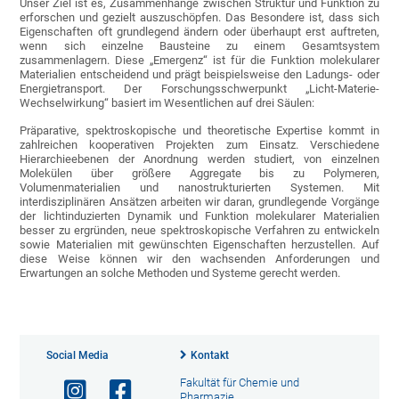
Unser Ziel ist es, Zusammenhänge zwischen Struktur und Funktion zu
erforschen und gezielt auszuschöpfen. Das Besondere ist, dass sich
Eigenschaften oft grundlegend ändern oder überhaupt erst auftreten,
wenn sich einzelne Bausteine zu einem Gesamtsystem
zusammenlagern. Diese „Emergenz“ ist für die Funktion molekularer
Materialien entscheidend und prägt beispielsweise den Ladungs- oder
Energietransport. Der Forschungsschwerpunkt „Licht-Materie-
Wechselwirkung“ basiert im Wesentlichen auf drei Säulen:
Präparative, spektroskopische und theoretische Expertise kommt in
zahlreichen kooperativen Projekten zum Einsatz. Verschiedene
Hierarchieebenen der Anordnung werden studiert, von einzelnen
Molekülen über größere Aggregate bis zu Polymeren,
Volumenmaterialien und nanostrukturierten Systemen. Mit
interdisziplinären Ansätzen arbeiten wir daran, grundlegende Vorgänge
der lichtinduzierten Dynamik und Funktion molekularer Materialien
besser zu ergründen, neue spektroskopische Verfahren zu entwickeln
sowie Materialien mit gewünschten Eigenschaften herzustellen. Auf
diese Weise können wir den wachsenden Anforderungen und
Erwartungen an solche Methoden und Systeme gerecht werden.
Social Media
Kontakt
Fakultät für Chemie und
Pharmazie