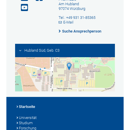
Am Hubland
97074 Würzburg
Tel.: +49 931 31-85365
E-Mail
Suche Ansprechperson
Hubland Süd, Geb. C3
Startseite
Universität
Studium
Forschung