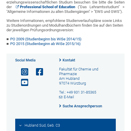
erziehungswissenschaftlichen Studium besuchen Sie bitte die Seiten
der
Professional School of Education
("Das Lehramtsstudium" >
"Allgemeine Informationen zu allen Studiengängen" > "EWS und GWS").
Weitere Informationen, empfohlene Studienverlaufspläne sowie Links
zu Studienordnungen und Modulhandbüchern finden Sie auf den Seiten
der jeweiligen Prüfungsordnungsversion:
PO 2009 (Studienbeginn bis WiSe 2014/15)
PO 2015 (Studienbeginn ab WiSe 2015/16)
Social Media
Kontakt
Fakultät für Chemie und
Pharmazie
Am Hubland
97074 Würzburg
Tel.: +49 931 31-85365
E-Mail
Suche Ansprechperson
Hubland Süd, Geb. C3