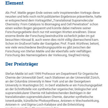
Element
Als Prof. Matile gegen Ende seines sehr inspirierenden Vortrags diese
neusten und teils noch nicht publizierten Ergebnisse präsentierte, hatte
er entsprechend dem Vortragstitel „Translational Supramolecular
Chemistry: From Catalysis to Bioimaging and Cell Penetration“ schon
einen weiten Bogen gespannt und konnte dabei mehrere seiner
Forschungsgebiete doch nur mit wenigen Worten erwähnen. Diese
enorme Breite der Forschung beeindruckte sicherlich jeden im gut
besuchten Hörsaal B, auch wenn dies nicht völlig überraschend kam.
Schon im Grußwort hatte der Gastgeber, Prof. Frank Würthner, betont,
wie viele verschiedene Berührungspunkte es gibt zwischen der
Forschung von Stefan Matile und der ebenfalls sehr vielfältigen
Forschung des Namensgebers der Vorlesung, Siegfried Hünig.
Der Preisträger
Stefan Matile ist seit 1999 Professor am Department für Organische
Chemie der Universität Genf, nach Stationen an der Universität Zürich,
an der Columbia University in New York und an der Georgetown
University in Washington DC. In Genf etablierte er ein Forschungsgebiet
an der Schnittstelle von synthetischer organischer, biologischer und
supramolekularer Chemie mit bahnbrechenden Beiträgen in der
translationalen supramolekularen Chemie, darunter synthetische
Ionenkanäle, künstliche Photosynthese, Anionen-π-Wechselwirkung,
Anionen-π- und Sigma-Loch-Katalyse und die Entwicklung