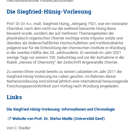
mechanosensitiver Fluoreszenzsonden.
Die Siegfried-Hünig-Vorlesung
Prof. Dr. Dr. h.c. mult. Siegfried Hünig, Jahrgang 1921, war ein visionärer
Chemiker, nach dem nicht nur die weltweit bekannte Hünig-Base
benannt wurde, sondern der auf mehreren Themengebieten der
physikalisch-organischen Chemie wichtige erste Impulse setzte und
überdies als leidenschaftlicher Hochschullehrer und Institutsdirektor
prägend war für die Entwicklung der chemischen Institute in Würzburg
in der zweiten Hälfte des 20. Jahrhunderts. Er verstarb im Jahr 2021
wenige Tage vor seinem 100. Geburtstag und vor der Aufnahme in die
Rubrik „Heroes of Chemistry“ der Zeitschrift Angewandte Chemie.
Zu seinen Ehren wurde bereits zu seinen Lebzeiten im Jahr 2011 die
Siegfried-Hünig-Vorlesung ins Leben gerufen. Im Rahmen dieser
Namensvorlesung wird einmal jährlich eine international herausragende
Forschungspersönlichkeit zum Vortrag nach Würzburg eingeladen.
Links
Die Siegfried-Hünig-Vorlesung: Informationen und Chronologie
Website von Prof. Dr. Stefan Matile (Universität Genf)
Von C. Stadler