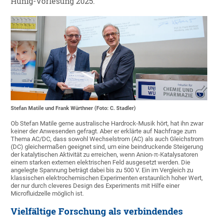
Hünig-Vorlesung 2025.
Stefan Matile und Frank Würthner (Foto: C. Stadler)
Ob Stefan Matile gerne australische Hardrock-Musik hört, hat ihn zwar
keiner der Anwesenden gefragt. Aber er erklärte auf Nachfrage zum
Thema AC/DC, dass sowohl Wechselstrom (AC) als auch Gleichstrom
(DC) gleichermaßen geeignet sind, um eine beindruckende Steigerung
der katalytischen Aktivität zu erreichen, wenn Anion-π-Katalysatoren
einem starken externen elektrischen Feld ausgesetzt werden. Die
angelegte Spannung beträgt dabei bis zu 500 V. Ein im Vergleich zu
klassischen elektrochemischen Experimenten erstaunlich hoher Wert,
der nur durch cleveres Design des Experiments mit Hilfe einer
Microfluidzelle möglich ist.
Vielfältige Forschung als verbindendes