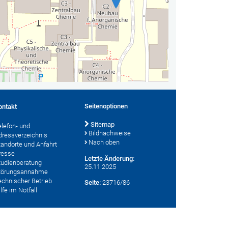
Seitenoptionen
ontakt
Sitemap
elefon- und
Bildnachweise
dressverzeichnis
Nach oben
tandorte und Anfahrt
resse
Letzte Änderung:
tudienberatung
25.11.2025
törungsannahme
echnischer Betrieb
Seite:
23716/86
lfe im Notfall