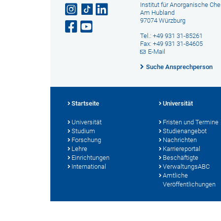
Institut für Anorganische Ch
Am Hubland
97074 Würzburg
Tel.: +49 931 31-85261
Fax: +49 931 31-84605
E-Mail
Suche Ansprechperson
Startseite
Universität
Universität
Fristen und Termine
Studium
Studienangebot
Forschung
Nachrichten
Lehre
Karriereportal
Einrichtungen
Beschäftigte
International
VerwaltungsABC
Amtliche
Veröffentlichungen