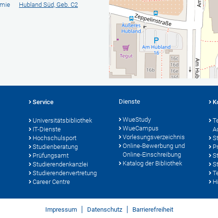
emie
Hubland Süd, Geb. C2
Dienste
Service
K
WueStudy
Universitätsbibliothek
T
WueCampus
IT-Dienste
A
Vorlesungsverzeichnis
Hochschulsport
S
Online-Bewerbung und
Studienberatung
P
Online-Einschreibung
Prüfungsamt
S
Katalog der Bibliothek
Studierendenkanzlei
S
Studierendenvertretung
T
Career Centre
Hi
Impressum
Datenschutz
Barrierefreiheit