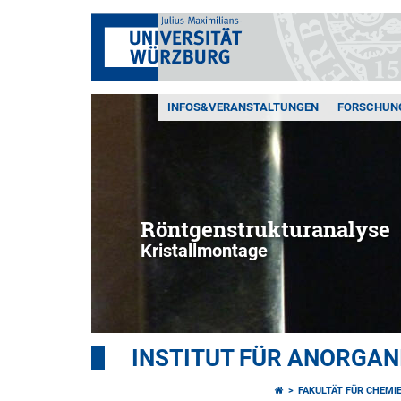
INFOS&VERANSTALTUNGEN
FORSCHUN
Röntgenstrukturanalyse
Kristallmontage
INSTITUT FÜR ANORGAN
FAKULTÄT FÜR CHEMI