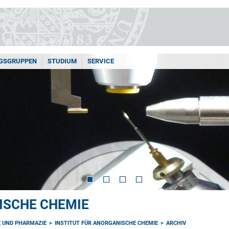
GSGRUPPEN
STUDIUM
SERVICE
ISCHE CHEMIE
E UND PHARMAZIE
INSTITUT FÜR ANORGANISCHE CHEMIE
ARCHIV