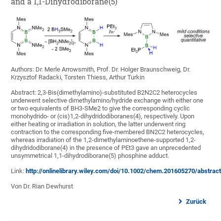
and a 1,1-Dihydrodiborane(5)
Authors: Dr. Merle Arrowsmith, Prof. Dr. Holger Braunschweig, Dr.
Krzysztof Radacki, Torsten Thiess, Arthur Turkin
Abstract: 2,3-Bis(dimethylamino)-substituted B2N2C2 heterocycles
underwent selective dimethylamino/hydride exchange with either one
or two equivalents of BH3⋅SMe2 to give the corresponding cyclic
monohydrido- or (cis)1,2-dihydridodiboranes(4), respectively. Upon
either heating or irradiation in solution, the latter underwent ring
contraction to the corresponding five-membered BN2C2 heterocycles,
whereas irradiation of the 1,2-dimethylaminoethene-supported 1,2-
dihydridodiborane(4) in the presence of PEt3 gave an unprecedented
unsymmetrical 1,1-dihydrodiborane(5) phosphine adduct.
Link:
http://onlinelibrary.wiley.com/doi/10.1002/chem.201605270/abstrac
Von Dr. Rian Dewhurst
Zurück