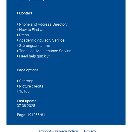
Contact
Phone and Address Directory
How to Find Us
Press
Academic Advisory Service
Störungsannahme
Technical Maintenance Service
Need help quickly?
Page options
Sitemap
Picture credits
To top
Last update:
07.08.2025
Page:
191266/81
Imprint + Privacy Policy
Privacy