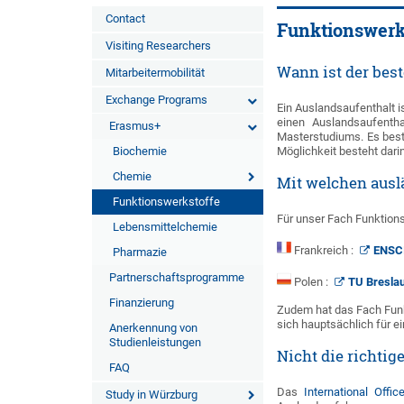
Contact
Funktionswerk
Visiting Researchers
Wann ist der best
Mitarbeitermobilität
Exchange Programs
Ein Auslandsaufenthalt i
einen Auslandsaufenth
Erasmus+
Masterstudiums. Es beste
Biochemie
Möglichkeit besteht dari
Chemie
Mit welchen ausl
Funktionswerkstoffe
Für unser Fach Funktion
Lebensmittelchemie
Frankreich :
ENSC
Pharmazie
Partnerschaftsprogramme
Polen :
TU Breslau
Finanzierung
Zudem hat das Fach Funk
sich hauptsächlich für 
Anerkennung von
Studienleistungen
Nicht die richtig
FAQ
Das
International Offic
Study in Würzburg