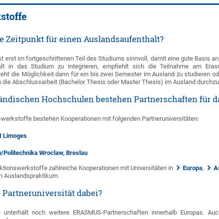
stoffe
e Zeitpunkt für einen Auslandsaufenthalt?
st erst im fortgeschrittenen Teil des Studiums sinnvoll, damit eine gute Basis
alt in das Studium zu integrieren, empfiehlt sich die Teilnahme am Er
ht die Möglichkeit dann für ein bis zwei Semester im Ausland zu studieren oder
n die Abschlussarbeit (Bachelor Thesis oder Master Thesis) im Ausland durchzu
ändischen Hochschulen bestehen Partnerschaften für d
swerkstoffe bestehen Kooperationen mit folgenden Partneruniversitäten:
I Limoges
/Politechnika Wroclaw, Breslau
tionswerkstoffe zahlreiche Kooperationen mit Universitäten in
Europa
,
A
ein Auslandspraktikum.
e Partneruniversität dabei?
e
unterhält noch weitere ERASMUS-Partnerschaften innerhalb Europas. Au