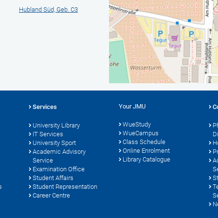
Hubland Süd, Geb. C3
Your JMU
Services
C
WueStudy
University Library
P
WueCampus
s
IT Services
D
Class Schedule
University Sport
H
Online Enrolment
Academic Advisory
P
Library Catalogue
Service
A
Examination Office
S
Student Affairs
S
s
Student Representation
T
Career Centre
S
N