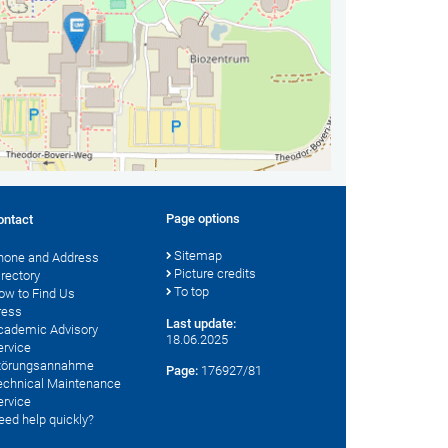
Page options
ontact
Sitemap
hone and Address
Picture credits
irectory
To top
ow to Find Us
ress
Last update:
cademic Advisory
18.06.2025
ervice
törungsannahme
Page:
176927/81
echnical Maintenance
ervice
eed help quickly?