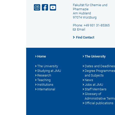
Fakultät für Chemie und
Pharmazie
Am Hubland
97074 Würzburg
Phone: +49 931 31-85365
Email
Find Contact
Home
The University
The University
Dates and Deadlines
Studying at JMU
Degree Programme
Research
and Subjects
Teaching
News
Institutions
Jobs at JMU
International
Staff Members
Glossary of
Administrative Term
Official publications