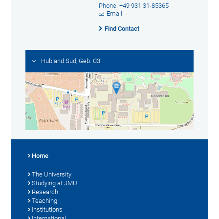
Phone: +49 931 31-85365
Email
Find Contact
Hubland Süd, Geb. C3
Home
The University
Studying at JMU
Research
Teaching
Institutions
International