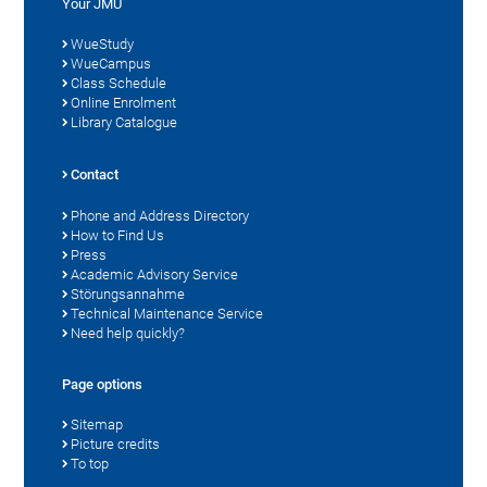
Your JMU
WueStudy
WueCampus
Class Schedule
Online Enrolment
Library Catalogue
Contact
Phone and Address Directory
How to Find Us
Press
Academic Advisory Service
Störungsannahme
Technical Maintenance Service
Need help quickly?
Page options
Sitemap
Picture credits
To top