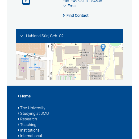
Fax: +49 931 31-84605
Email
Find Contact
Hubland Süd, Geb. C2
Home
The University
Studying at JMU
Research
Teaching
Institutions
International