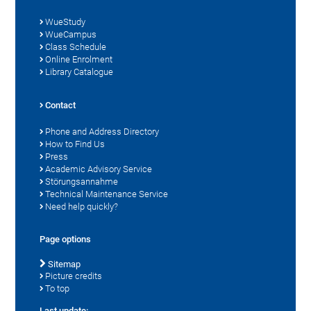
WueStudy
WueCampus
Class Schedule
Online Enrolment
Library Catalogue
Contact
Phone and Address Directory
How to Find Us
Press
Academic Advisory Service
Störungsannahme
Technical Maintenance Service
Need help quickly?
Page options
Sitemap
Picture credits
To top
Last update: