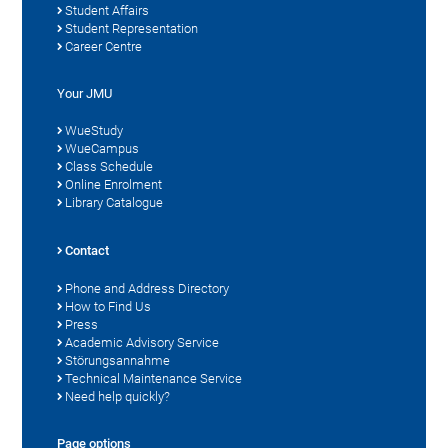
Student Affairs
Student Representation
Career Centre
Your JMU
WueStudy
WueCampus
Class Schedule
Online Enrolment
Library Catalogue
Contact
Phone and Address Directory
How to Find Us
Press
Academic Advisory Service
Störungsannahme
Technical Maintenance Service
Need help quickly?
Page options