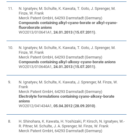
11.
N. Ignatyev, M. Schulte, K. Kawata, T. Goto, J. Sprenger, M.
Finze, W. Frank
Merck Patent GmbH, 64293 Darmstadt (Germany)
Compounds containing alkyl-cyano-borate or alkyl-cyano-
fluoroborate anions
WO2013/010641A1,
24.0
1.2013 (15.07.2011)
.
10.
N. Ignatyev, M. Schulte, K. Kawata, T. Goto, J. Sprenger, M.
Finze, W. Frank
Merck Patent GmbH, 64293 Darmstadt (Germany)
Compounds containing alkyl-alkoxy-cyano-borate anions
WO2013/010640A1,
24.
01.2013 (15.07.2011)
.
9.
N. Ignatyev, M. Schulte, K. Kawata, J. Sprenger, M. Finze, W.
Frank
Merck Patent GmbH, 64293 Darmstadt (Germany)
Electrolyte formulations containing cyano-alkoxy-borate
anions
WO2012/041434A1,
05.
04.2012 (28.09.2010)
.
8.
H. Shinohara, K. Kawata, H. Yoshizaki, P. Kirsch, N. Ignatyev, W.-
R. Pitner, M. Schulte, J. A. Sprenger, M. Finze, W. Frank
Merck Patent GmbH, 64293 Darmstadt (Germany)