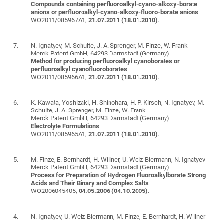
Compounds containing perfluoroalkyl-cyano-alkoxy-borate
anions or perfluoroalkyl-cyano-alkoxy-fluoro-borate anions
WO2011/085967A1,
21.07.2011 (18.01.2010)
.
7.
N. Ignatyev, M. Schulte, J. A. Sprenger, M. Finze, W. Frank
Merck Patent GmbH, 64293 Darmstadt (Germany)
Method for producing perfluoroalkyl cyanoborates or
perfluoroalkyl cyanofluoroborates
WO2011/085966A1,
21.07.2011 (18.01.2010)
.
6.
K. Kawata, Yoshizaki, H. Shinohara, H. P. Kirsch, N. Ignatyev, M.
Schulte, J. A. Sprenger, M. Finze, W. Frank
Merck Patent GmbH, 64293 Darmstadt (Germany)
Electrolyte Formulations
WO2011/085965A1,
21.07.2011 (18.01.2010)
.
5.
M. Finze, E. Bernhardt, H. Willner, U. Welz-Biermann, N. Ignatyev
Merck Patent GmbH, 64293 Darmstadt (Germany)
Process for Preparation of Hydrogen Fluoroalkylborate Strong
Acids and Their Binary and Complex Salts
WO2006045405,
04.05.2006 (04.10.2005)
.
4.
N. Ignatyev, U. Welz-Biermann, M. Finze, E. Bernhardt, H. Willner