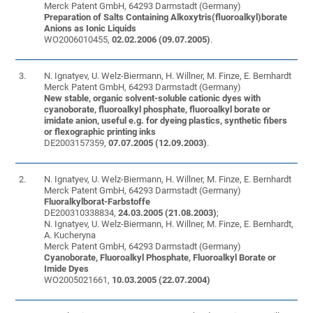
Merck Patent GmbH, 64293 Darmstadt (Germany)
Preparation of Salts Containing Alkoxytris(fluoroalkyl)borate
Anions as Ionic Liquids
WO2006010455,
02.02.2006 (09.07.2005)
.
3.
N. Ignatyev, U. Welz-Biermann, H. Willner, M. Finze, E. Bernhardt
Merck Patent GmbH, 64293 Darmstadt (Germany)
New stable, organic solvent-soluble cationic dyes with
cyanoborate, fluoroalkyl phosphate, fluoroalkyl borate or
imidate anion, useful e.g. for dyeing plastics, synthetic fibers
or flexographic printing inks
DE2003157359,
07.07.2005 (12.09.2003)
.
2.
N. Ignatyev, U. Welz-Biermann, H. Willner, M. Finze, E. Bernhardt
Merck Patent GmbH, 64293 Darmstadt (Germany)
Fluoralkylborat-Farbstoffe
DE200310338834,
24.03.2005 (21.08.2003)
;
N. Ignatyev, U. Welz-Biermann, H. Willner, M. Finze, E. Bernhardt,
A. Kucheryna
Merck Patent GmbH, 64293 Darmstadt (Germany)
Cyanoborate, Fluoroalkyl Phosphate, Fluoroalkyl Borate or
Imide Dyes
WO2005021661,
10.03.2005 (22.07.2004)