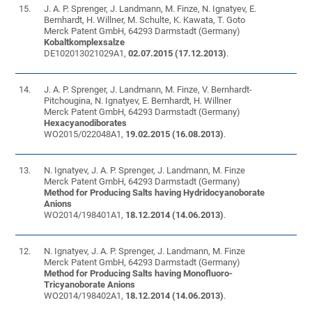
15.
J. A. P. Sprenger, J. Landmann, M. Finze, N. Ignatyev, E.
Bernhardt, H. Willner, M. Schulte, K. Kawata, T. Goto
Merck Patent GmbH, 64293 Darmstadt (Germany)
Kobaltkomplexsalze
DE102013021029A1,
02.07
.2015 (17.12.2013)
.
14.
J. A. P. Sprenger, J. Landmann, M. Finze, V. Bernhardt-
Pitchougina, N. Ignatyev, E. Bernhardt, H. Willner
Merck Patent GmbH, 64293 Darmstadt (Germany)
Hexacyanodiborates
WO2015/022048A1,
19.0
2.2015 (16.08.2013)
.
13.
N. Ignatyev, J. A. P. Sprenger, J. Landmann, M. Finze
Merck Patent GmbH, 64293 Darmstadt (Germany)
Method for Producing Salts having Hydridocyanoborate
Anions
WO2014/198401A1,
18.
12.2014 (14.06.2013)
.
12.
N. Ignatyev, J. A. P. Sprenger, J. Landmann, M. Finze
Merck Patent GmbH, 64293 Darmstadt (Germany)
Method for Producing Salts having Monofluoro-
Tricyanoborate Anions
WO2014/198402A1,
18.
12.2014 (14.06.2013)
.