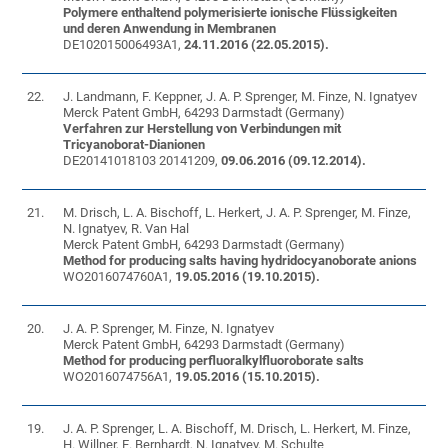
Polymere enthaltend polymerisierte ionische Flüssigkeiten
und deren Anwendung in Membranen
DE102015006493A1,
24.11.2016 (22.05.2015).
22.
J. Landmann, F. Keppner, J. A. P. Sprenger, M. Finze, N. Ignatyev
Merck Patent GmbH, 64293 Darmstadt (Germany)
Verfahren zur Herstellung von Verbindungen mit
Tricyanoborat-Dianionen
DE20141018103 20141209,
09.06.2016 (09.12.2014).
21.
M. Drisch, L. A. Bischoff, L. Herkert, J. A. P. Sprenger, M. Finze,
N. Ignatyev, R. Van Hal
Merck Patent GmbH, 64293 Darmstadt (Germany)
Method for producing salts having hydridocyanoborate anions
WO2016074760A1,
19.05.2016 (19.10.2015).
20.
J. A. P. Sprenger, M. Finze, N. Ignatyev
Merck Patent GmbH, 64293 Darmstadt (Germany)
Method for producing perfluoralkylfluoroborate salts
WO2016074756A1,
19.05.2016 (15.10.2015).
19.
J. A. P. Sprenger, L. A. Bischoff, M. Drisch, L. Herkert, M. Finze,
H. Willner, E. Bernhardt, N. Ignatyev, M. Schulte