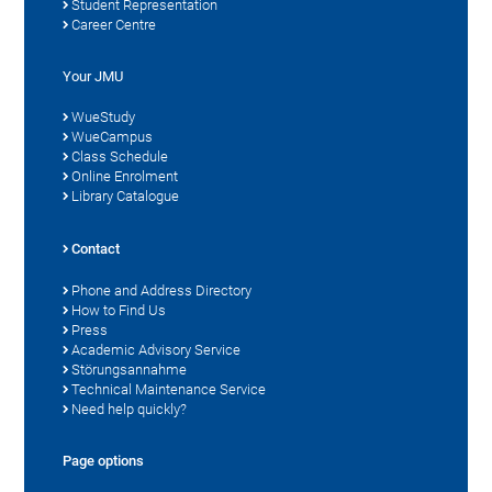
Student Representation
Career Centre
Your JMU
WueStudy
WueCampus
Class Schedule
Online Enrolment
Library Catalogue
Contact
Phone and Address Directory
How to Find Us
Press
Academic Advisory Service
Störungsannahme
Technical Maintenance Service
Need help quickly?
Page options