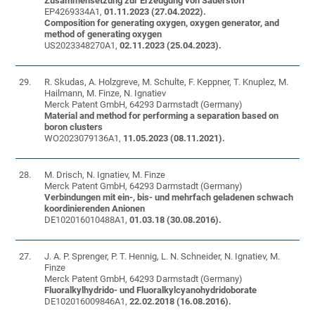
Zusammensetzung zur Erzeugung von Sauerstoff
EP4269334A1,
01.11.2023 (27.04.2022).
Composition for generating oxygen, oxygen generator, and
method of generating oxygen
US2023348270A1,
02.11.2023 (25.04.2023).
29.
R. Skudas, A. Holzgreve, M. Schulte, F. Keppner, T. Knuplez, M.
Hailmann, M. Finze, N. Ignatiev
Merck Patent GmbH, 64293 Darmstadt (Germany)
Material and method for performing a separation based on
boron clusters
WO2023079136A1,
11.05.2023 (08.11.2021).
28.
M. Drisch, N. Ignatiev, M. Finze
Merck Patent GmbH, 64293 Darmstadt (Germany)
Verbindungen mit ein-, bis- und mehrfach geladenen schwach
koordinierenden Anionen
DE102016010488A1,
01.03.18 (30.08.2016).
27.
J. A. P. Sprenger, P. T. Hennig, L. N. Schneider, N. Ignatiev, M.
Finze
Merck Patent GmbH, 64293 Darmstadt (Germany)
Fluoralkylhydrido- und Fluoralkylcyanohydridoborate
DE102016009846A1,
22.02.2018 (16.08.2016).