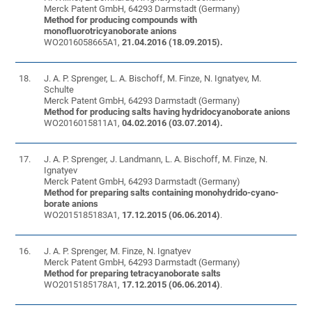
Merck Patent GmbH, 64293 Darmstadt (Germany)
Method for producing compounds with
monofluorotricyanoborate anions
WO2016058665A1,
21.04.2016 (18.09.2015).
18.
J. A. P. Sprenger, L. A. Bischoff, M. Finze, N. Ignatyev, M.
Schulte
Merck Patent GmbH, 64293 Darmstadt (Germany)
Method for producing salts having hydridocyanoborate anions
WO2016015811A1,
04.02
.2016 (03.07.2014).
17.
J. A. P. Sprenger, J. Landmann, L. A. Bischoff, M. Finze, N.
Ignatyev
Merck Patent GmbH, 64293 Darmstadt (Germany)
Method for preparing salts containing monohydrido-cyano-
borate anions
WO2015185183A1,
17.12
.2015 (06.06.2014)
.
16.
J. A. P. Sprenger, M. Finze, N. Ignatyev
Merck Patent GmbH, 64293 Darmstadt (Germany)
Method for preparing tetracyanoborate salts
WO2015185178A1,
17.12
.2015 (06.06.2014)
.