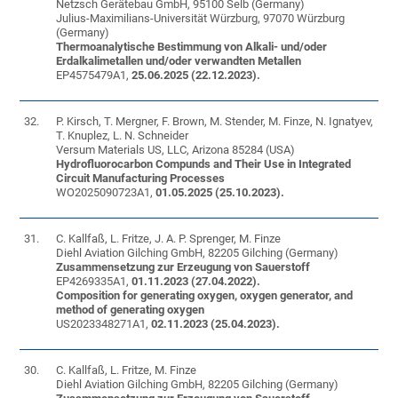
Netzsch Gerätebau GmbH, 95100 Selb (Germany)
Julius-Maximilians-Universität Würzburg, 97070 Würzburg
(Germany)
Thermoanalytische Bestimmung von Alkali- und/oder
Erdalkalimetallen und/oder verwandten Metallen
EP4575479A1,
25.06.2025 (22.12.2023).
32.
P. Kirsch, T. Mergner, F. Brown, M. Stender, M. Finze, N. Ignatyev,
T. Knuplez, L. N. Schneider
Versum Materials US, LLC, Arizona 85284 (USA)
Hydrofluorocarbon Compunds and Their Use in Integrated
Circuit Manufacturing Processes
WO2025090723A1,
01.05.2025 (25.10.2023).
31.
C. Kallfaß, L. Fritze, J. A. P. Sprenger, M. Finze
Diehl Aviation Gilching GmbH, 82205 Gilching (Germany)
Zusammensetzung zur Erzeugung von Sauerstoff
EP4269335A1,
01.11.2023 (27.04.2022).
Composition for generating oxygen, oxygen generator, and
method of generating oxygen
US2023348271A1,
02.11.2023 (25.04.2023).
30.
C. Kallfaß, L. Fritze, M. Finze
Diehl Aviation Gilching GmbH, 82205 Gilching (Germany)