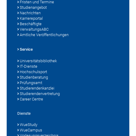
Fristen und Termine
Studienangebot
Nachrichten
Karriereportal
Beschäftigte
VerwaltungsABC
Amtliche Veröffentlichungen
Service
Universitätsbibliothek
IT-Dienste
Hochschulsport
Studienberatung
Prüfungsamt
Studierendenkanzlei
Studierendenvertretung
Career Centre
Dienste
WueStudy
WueCampus
Vorlesungsverzeichnis