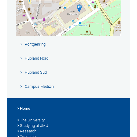
Röntgenring
Hubland Nord
Hubland Süd
Campus Medizin
Home
The University
Studying at JMU
Research
Teaching