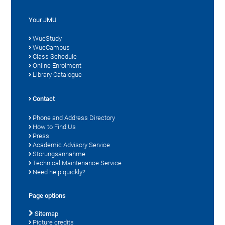
Your JMU
WueStudy
WueCampus
Class Schedule
Online Enrolment
Library Catalogue
Contact
Phone and Address Directory
How to Find Us
Press
Academic Advisory Service
Störungsannahme
Technical Maintenance Service
Need help quickly?
Page options
Sitemap
Picture credits