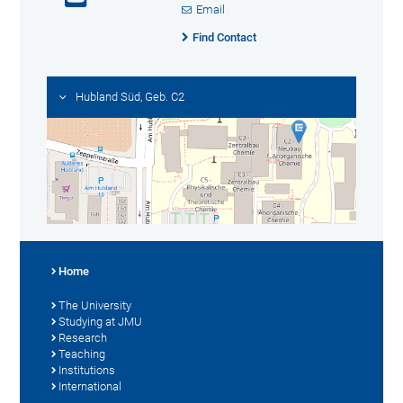
Email
Find Contact
Hubland Süd, Geb. C2
Home
The University
Studying at JMU
Research
Teaching
Institutions
International