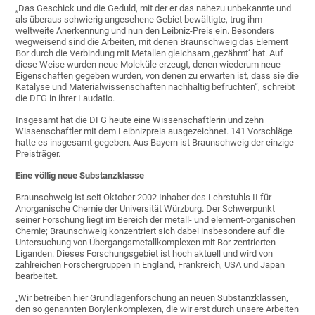
„Das Geschick und die Geduld, mit der er das nahezu unbekannte und
als überaus schwierig angesehene Gebiet bewältigte, trug ihm
weltweite Anerkennung und nun den Leibniz-Preis ein. Besonders
wegweisend sind die Arbeiten, mit denen Braunschweig das Element
Bor durch die Verbindung mit Metallen gleichsam ‚gezähmt‘ hat. Auf
diese Weise wurden neue Moleküle erzeugt, denen wiederum neue
Eigenschaften gegeben wurden, von denen zu erwarten ist, dass sie die
Katalyse und Materialwissenschaften nachhaltig befruchten“, schreibt
die DFG in ihrer Laudatio.
Insgesamt hat die DFG heute eine Wissenschaftlerin und zehn
Wissenschaftler mit dem Leibnizpreis ausgezeichnet. 141 Vorschläge
hatte es insgesamt gegeben. Aus Bayern ist Braunschweig der einzige
Preisträger.
Eine völlig neue Substanzklasse
Braunschweig ist seit Oktober 2002 Inhaber des Lehrstuhls II für
Anorganische Chemie der Universität Würzburg. Der Schwerpunkt
seiner Forschung liegt im Bereich der metall- und element-organischen
Chemie; Braunschweig konzentriert sich dabei insbesondere auf die
Untersuchung von Übergangsmetallkomplexen mit Bor-zentrierten
Liganden. Dieses Forschungsgebiet ist hoch aktuell und wird von
zahlreichen Forschergruppen in England, Frankreich, USA und Japan
bearbeitet.
„Wir betreiben hier Grundlagenforschung an neuen Substanzklassen,
den so genannten Borylenkomplexen, die wir erst durch unsere Arbeiten