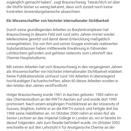
zugänglich gemacht haben“, sagt Braunschweig. Tatsächlich ist über
die Stoffe bisher so wenig bekannt, dass sich zurzeit noch keine
konkreten Anwendungsbereiche abzeichnen.
Ein Wissenschaftler von höchster internationaler Sichtbarkeit
Durch seine grundlegenden Arbeiten zu Borylenkomplexen hat
Braunschweig in diesem Feld seit rund zehn Jahren immer wieder
Meilensteine gesetzt und damit deren Entwicklung maßgeblich
vorangetrieben. Die von ihm und seiner Gruppe erstmals realisierten
Substanzklassen haben mittlerweile Erwähnung in führenden
Lehrbüchern gefunden und gehören vielerorts zum Lehrstoff des
Chemie-Hauptstudiums.
Mit seinen Arbeiten hat sich Braunschweig in den vergangenen Jahren
als Wissenschaftler von höchster internationaler Sichtbarkeit etabliert.
Seine Publikationsliste umfasst rund 160 Arbeiten in überwiegend
hochkarätigen Fachzeitschriften; allein 60 dieser Arbeiten wurden in
den letzten drei Jahren veröffentlicht.
Holger Braunschweig wurde 1961 in Aachen geboren. 1983 nahm er
das Chemiestudium an der RWTH Aachen auf und wurde dort 1990
promoviert. Nach einem einjährigen Postdoktorat an der University of
Sussex, Brighton, kehrte er an die RWTH zurück und fertigte dort bis
1998 seine Habilitation an. Im Oktober 2000 nahm er einen Ruf als
Senior Lecturer an das Imperial College in London an, wo er bereits im
darauf folgenden Jahr zum Reader befördert wurde. Im Oktober 2002
wechselte er auf den Lehrstuhl II für Anorganische Chemie an der