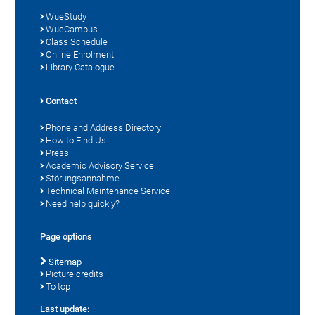
WueStudy
WueCampus
Class Schedule
Online Enrolment
Library Catalogue
Contact
Phone and Address Directory
How to Find Us
Press
Academic Advisory Service
Störungsannahme
Technical Maintenance Service
Need help quickly?
Page options
Sitemap
Picture credits
To top
Last update: