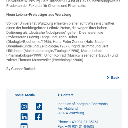
Universität Würzburg. Seit Oktober 2004 ist er Dekan, beziehungsweise
Prodekan der Fakultät für Chemie und Pharmazie.
Neun Leibniz-Preisträger aus Würzburg
Von der Universität Würzburg erhielten bisher acht Wissenschaftler
einen der hochbegehrten Leibniz-Preise, die wegen ihrer hohen
Dotierung als „deutsche Nobelpreise“ gelten. Dies waren die
Professoren Ludwig Lange und Ulrich Heber
(Ökologie/Biochemie/1986), Hans-Peter Zenner (Hals- Nasen-
Ohrenheilkunde und Zellbiologie/1987), Ingrid Grummt und Bert
Hölldobler (Molekularbiologie/Zoologie/1990), Martin Lohse
(Pharmakologie/1999), Ulrich Konrad (Musikwissenschaft/2001) und
zuletzt Thomas Mussweiler (Psychologie/2006).
By Gunnar Bartsch
Back
Social Media
Contact
Institute of Inorganic Chemistry
Am Hubland
97074 Würzburg
Phone: +49 931 31-85261
Fax: +49 931 31-84605