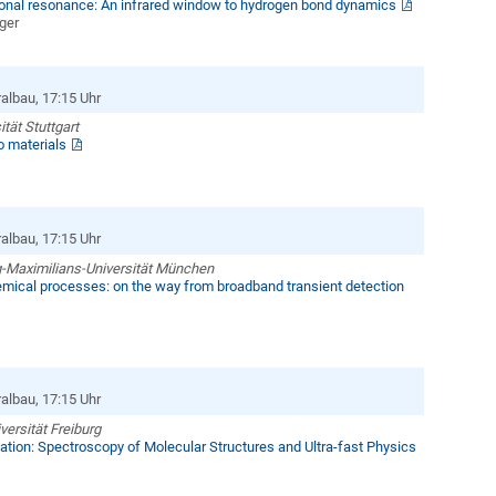
ional resonance: An infrared window to hydrogen bond dynamics
rger
albau, 17:15 Uhr
ität Stuttgart
o materials
albau, 17:15 Uhr
g-Maximilians-Universität München
hemical processes: on the way from broadband transient detection
albau, 17:15 Uhr
iversität Freiburg
ation: Spectroscopy of Molecular Structures and Ultra-fast Physics