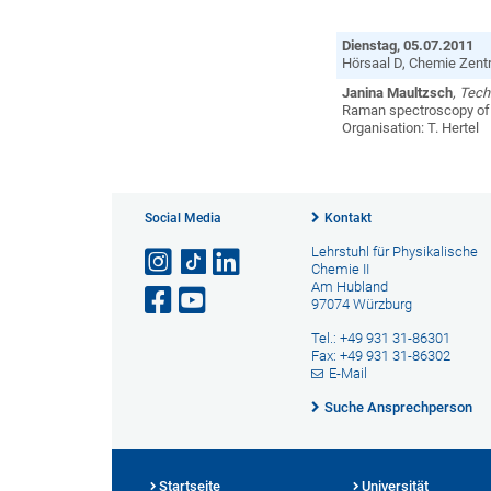
Dienstag, 05.07.2011
Hörsaal D, Chemie Zentr
Janina Maultzsch
, Tech
Raman spectroscopy of
Organisation: T. Hertel
Social Media
Kontakt
Lehrstuhl für Physikalische
Chemie II
Am Hubland
97074 Würzburg
Tel.: +49 931 31-86301
Fax: +49 931 31-86302
E-Mail
Suche Ansprechperson
Startseite
Universität