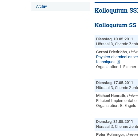
Archiv
Kolloquium SS
Kolloquium SS 
Dienstag, 10.05.2011
Hörsaal D, Chemie Zentr
Gernot Friedrichs
, Unive
Physico-chemical aspect
techniques
Organisation: I. Fischer
Dienstag, 17.05.2011
Hörsaal D, Chemie Zentr
Mi
cha
el
H
a
nrat
h
, Univer
Efficient Implementation
Organisation: B. Engels
Dienstag, 31.05.2011
Hörsaal D, Chemie Zentr
Peter Vöhringer
, Univer