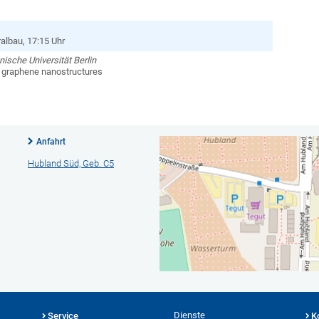
albau, 17:15 Uhr
nische Universität Berlin
 graphene nanostructures
Anfahrt
Hubland Süd, Geb. C5
Dienste
Service
K