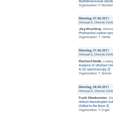
Multidimensional vibrat
Organisation: P. Nürnbe
Dienstag, 07.06.2011
Hörsaal D, Chemie Zentr
Jörg Wrachtrup
, Univers
Photoactive carbon nan
Organisation: T. Hertel
Dienstag, 21.06.2011
Hörsaal D, Chemie Zentr
Eberhard Riedle
, Ludwi
Analysis of ultrafast c
to 2D spectroscopy
Organisation: T. Brixner
Dienstag, 28.06.2011
Hörsaal D, Chemie Zentr
Frank Stienkemeier
, Un
Helium Nanodroplet Isol
Chilled to the Bone
Organisation: V. Engel