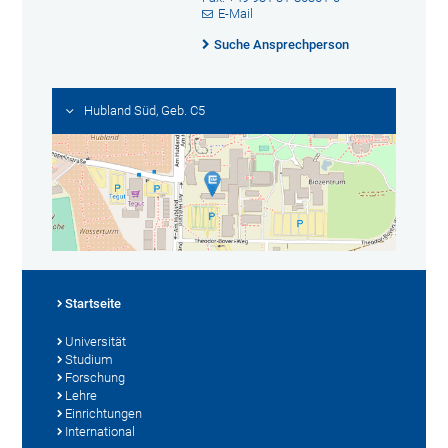
E-Mail
Suche Ansprechperson
Hubland Süd, Geb. C5
Startseite
Universität
Studium
Forschung
Lehre
Einrichtungen
International