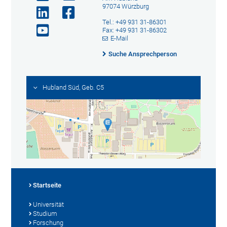
97074 Würzburg
Tel.: +49 931 31-86301
Fax: +49 931 31-86302
E-Mail
Suche Ansprechperson
Hubland Süd, Geb. C5
Startseite
Universität
Studium
Forschung