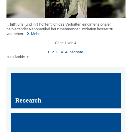
... hilft uns (und ihr) hoffentlich das Verhalten eindimensionaler,
halbleitender Nanopartikel bei zunehmender Oxidation besser zu
verstehen.
Mehr
Seite 1 von 4.
1
2
3
4
4
nächste
zum Archiv ->
Research