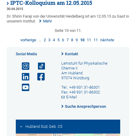
IPTC-Kolloquium am 12.05.2015
30.04.2015
Dr. Shirin Faraji von der Universität Heidelberg ist am 12.05.15 zu Gast in
unserem Institut.
Mehr
Seite 10 von 11.
vorherige
…
2
3
4
5
6
7
8
9
10
11
11
nächste
Social Media
Kontakt
Lehrstuhl für Physikalische
Chemie II
Am Hubland
97074 Würzburg
Tel.: +49 931 31-86301
Fax: +49 931 31-86302
E-Mail
Suche Ansprechperson
Hubland Süd, Geb. C5