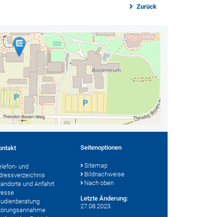
Zurück
Seitenoptionen
ontakt
Sitemap
elefon- und
Bildnachweise
dressverzeichnis
Nach oben
tandorte und Anfahrt
resse
Letzte Änderung:
tudienberatung
27.08.2023
törungsannahme