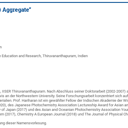
) Aggregate“
n
nce Education and Research, Thiruvananthapuram, Indien
e, IISER Thiruvananthapuram. Nach Abschluss seiner Doktorarbeit (2002-2007) a
ewis an der Northwestern University. Seine Forschungsarbeit konzentriert sich a
rialien. Prof. Hariharan ist ein gewählter Fellow der Indischen Akademie der Wi
2020), des Japanese Photochemistry Association Lectureship Award for Asian 
 of Japan (2017) und des Asian and Oceanian Photochemistry Association Young 
(2017), Chemistry A European Journal (2018) und The Journal of Physical Chem
rung dieser Namensvorlesung.