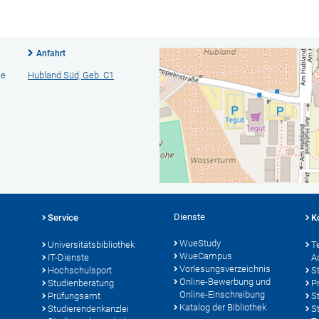
Anfahrt
ie
Hubland Süd, Geb. C1
Dienste
Service
K
WueStudy
Universitätsbibliothek
T
WueCampus
IT-Dienste
A
Vorlesungsverzeichnis
Hochschulsport
S
Online-Bewerbung und
Studienberatung
P
Online-Einschreibung
Prüfungsamt
S
Katalog der Bibliothek
Studierendenkanzlei
S