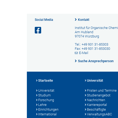
Social Media
Kontakt
Institut für Organische Chem
Am Hubland
97074 Würzburg
Tel.: +49 931 31-85303
Fax: +49 931 31-853030
E-Mail
Suche Ansprechperson
Startseite
Universität
Universität
Fristen und Termine
Studium
Studienangebot
Forschung
Nachrichten
Lehre
Karriereportal
Einrichtungen
Beschäftigte
International
VerwaltungsABC