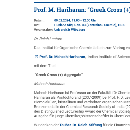
Prof. M. Hariharan: “Greek Cross (+
Datum:
09.02.2024, 11:00 - 12:00 Uhr
Ort:
Hubland Süd, Geb. C3 (Zentralbau Chemie)
, HS C
Veranstalter:
Universität Würzburg
Dr. Reich Lecture
Das Institut für Organische Chemie lädt ein zum Vortrag
vo
Prof. Dr. Mahesh Hariharan
, Indian Institute of Scie
mit dem Titel:
"Greek Cross (+) Aggregate“
Mahesh Hariharan:
Mahesh Hariharan ist Professor an der Fakultät für Chemi
Hariharan als Postdoktorand (2007-2009) bei Prof. F. D. L
Biomolekülen, kristallinen und verdrehten organischen Mate
Bronzemedaille der Chemical Research Society of India (
des Distinguished Lectureship Award der Chemical Society
Ausgabe für junge Chemiker/Wissenschaftler in ChemComm 
Wir danken der
Tauber-Dr. Reich-Stiftung
für die Finanzie