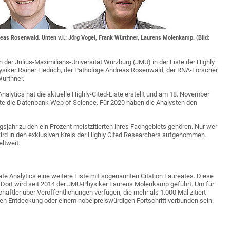
dreas Rosenwald. Unten v.l.: Jörg Vogel, Frank Würthner, Laurens Molenkamp. (Bild:
der Julius-Maximilians-Universität Würzburg (JMU) in der Liste der Highly
hysiker Rainer Hedrich, der Pathologe Andreas Rosenwald, der RNA-Forscher
Würthner.
nalytics hat die aktuelle Highly-Cited-Liste erstellt und am 18. November
vate die Datenbank Web of Science. Für 2020 haben die Analysten den
ungsjahr zu den ein Prozent meistzitierten ihres Fachgebiets gehören. Nur wer
 wird in den exklusiven Kreis der Highly Cited Researchers aufgenommen.
ltweit.
ate Analytics eine weitere Liste mit sogenannten Citation Laureates. Diese
. Dort wird seit 2014 der JMU-Physiker Laurens Molenkamp geführt. Um für
ftler über Veröffentlichungen verfügen, die mehr als 1.000 Mal zitiert
n Entdeckung oder einem nobelpreiswürdigen Fortschritt verbunden sein.