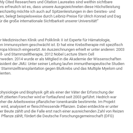
hly Cited Researchers und Citation Laureates sind weithin sichtbare
 erfreulich ist es, dass unsere Ausgezeichneten diese Höchstleistung
eichzeitig möchte ich auch auf Spitzenleistungen in den Geistes- und
n, belegt beispielsweise durch Leibniz-Preise für Ulrich Konrad und Dag
 die große internationale Sichtbarkeit unserer Universität!“
r Medizinischen Klinik und Poliklinik II ist Experte für Hämatologie,
en Immunsystem geschwächt ist. Er hat eine Krebstherapie mit spezifisch
opa klinisch eingesetzt. An Auszeichnungen erhielt er unter anderen: 2003
l- und Stammzelltherapie, 2012 Nobel Lecture Stem Cell
chweden. 2014 wurde er als Mitglied in die Akademie der Wissenschaften
räsident der JMU. Unter seiner Leitung laufen immuntherapeutische Studien
er Stammzelltransplantation gegen Blutkrebs und das Multiple Myelom und
ienten.
hysiologie und Biophysik gilt als einer der Väter der Erforschung der
ft zitierten Forscher wird er fortlaufend seit 2003 geführt. Hedrich war
Neher die Arbeitsweise pflanzlicher Ionenkanäle bestimmte. Im Projekt
ird, analysiert er fleischfressende Pflanzen. Dabei entdeckte er unter
er Beute zählt und die Falle erst nach einer ausreichenden Zahl von Reizen
 Pflanze zählt, fördert die Deutsche Forschungsgemeinschaft (DFG)