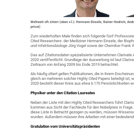
Weltweit oft zitiert (oben v.l.): Hermann Einsele, Rainer Hedrich, An
privat)
Zum wiederholten Male finden sich folgende fünf Professoren 
Cited Researchers: der Mediziner Hermann Einsele, der Biop
und Infektionsbiologe Jörg Vogel sowie der Chemiker Frank 
Das auf Zitationsdaten spezialisierte Unternehmen Clarivate A
2020 veröffentlicht. Grundlage der Auswertung ist laut Clari
Zeitraum von Anfang 2009 bis Ende 2019 betrachtet.
Als häufig zitiert gelten Publikationen, die in ihrem Erschein
gleich an mehreren solcher Highly Cited Papers beteiligt ist,
2020 besteht dieser Kreis aus etwa 6.170 Persönlichkeiten we
Physiker unter den Citation Laureates
Neben der Liste mit den Highly Cited Researchers führt Clariv
kommen aus Sicht der Fachleute für den Nobelpreis in Frage
diese Liste in Betracht gezogen zu werden, müssen Wissenscha
wurden. Außerdem müssen ihre Arbeiten mit einer bedeutende
Gratulation vom Universitätspräsidenten