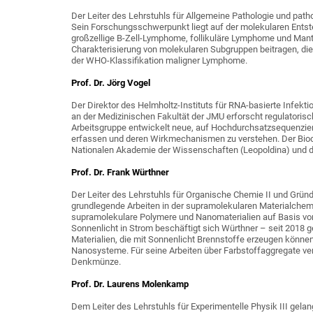
Der Leiter des Lehrstuhls für Allgemeine Pathologie und path
Sein Forschungsschwerpunkt liegt auf der molekularen Ents
großzellige B-Zell-Lymphome, follikuläre Lymphome und Mant
Charakterisierung von molekularen Subgruppen beitragen, die 
der WHO-Klassifikation maligner Lymphome.
Prof. Dr. Jörg Vogel
Der Direktor des Helmholtz-Instituts für RNA-basierte Infekti
an der Medizinischen Fakultät der JMU erforscht regulatoris
Arbeitsgruppe entwickelt neue, auf Hochdurchsatzsequenzi
erfassen und deren Wirkmechanismen zu verstehen. Der Bioch
Nationalen Akademie der Wissenschaften (Leopoldina) und d
Prof. Dr. Frank Würthner
Der Leiter des Lehrstuhls für Organische Chemie II und Grü
grundlegende Arbeiten in der supramolekularen Materialchemie
supramolekulare Polymere und Nanomaterialien auf Basis vo
Sonnenlicht in Strom beschäftigt sich Würthner – seit 2018 
Materialien, die mit Sonnenlicht Brennstoffe erzeugen könne
Nanosysteme. Für seine Arbeiten über Farbstoffaggregate ver
Denkmünze.
Prof. Dr. Laurens Molenkamp
Dem Leiter des Lehrstuhls für Experimentelle Physik III ge