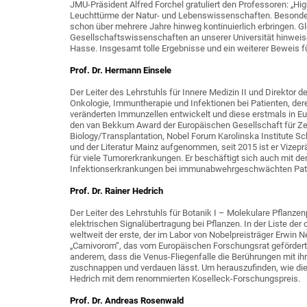
JMU-Präsident Alfred Forchel gratuliert den Professoren: „Hig
Leuchttürme der Natur- und Lebenswissenschaften. Besonders
schon über mehrere Jahre hinweg kontinuierlich erbringen. Gl
Gesellschaftswissenschaften an unserer Universität hinweise
Hasse. Insgesamt tolle Ergebnisse und ein weiterer Beweis für
Prof. Dr. Hermann Einsele
Der Leiter des Lehrstuhls für Innere Medizin II und Direktor de
Onkologie, Immuntherapie und Infektionen bei Patienten, der
veränderten Immunzellen entwickelt und diese erstmals in Eur
den van Bekkum Award der Europäischen Gesellschaft für Zel
Biology/Transplantation, Nobel Forum Karolinska Institute S
und der Literatur Mainz aufgenommen, seit 2015 ist er Vizep
für viele Tumorerkrankungen. Er beschäftigt sich auch mit d
Infektionserkrankungen bei immunabwehrgeschwächten Pat
Prof. Dr. Rainer Hedrich
Der Leiter des Lehrstuhls für Botanik I – Molekulare Pflanzenp
elektrischen Signalübertragung bei Pflanzen. In der Liste der o
weltweit der erste, der im Labor von Nobelpreisträger Erwin 
„Carnivorom“, das vom Europäischen Forschungsrat gefördert w
anderem, dass die Venus-Fliegenfalle die Berührungen mit ihr
zuschnappen und verdauen lässt. Um herauszufinden, wie die
Hedrich mit dem renommierten Koselleck-Forschungspreis.
Prof. Dr. Andreas Rosenwald