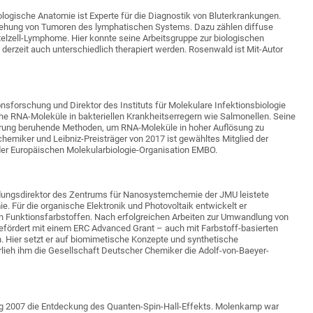
ologische Anatomie ist Experte für die Diagnostik von Bluterkrankungen.
tehung von Tumoren des lymphatischen Systems. Dazu zählen diffuse
elzell-Lymphome. Hier konnte seine Arbeitsgruppe zur biologischen
derzeit auch unterschiedlich therapiert werden. Rosenwald ist Mit-Autor
onsforschung und Direktor des Instituts für Molekulare Infektionsbiologie
che RNA-Moleküle in bakteriellen Krankheitserregern wie Salmonellen. Seine
erung beruhende Methoden, um RNA-Moleküle in hoher Auflösung zu
emiker und Leibniz-Preisträger von 2017 ist gewähltes Mitglied der
er Europäischen Molekularbiologie-Organisation EMBO.
ndungsdirektor des Zentrums für Nanosystemchemie der JMU leistete
. Für die organische Elektronik und Photovoltaik entwickelt er
n Funktionsfarbstoffen. Nach erfolgreichen Arbeiten zur Umwandlung von
gefördert mit einem ERC Advanced Grant – auch mit Farbstoff-basierten
n. Hier setzt er auf biomimetische Konzepte und synthetische
lieh ihm die Gesellschaft Deutscher Chemiker die Adolf-von-Baeyer-
lang 2007 die Entdeckung des Quanten-Spin-Hall-Effekts. Molenkamp war