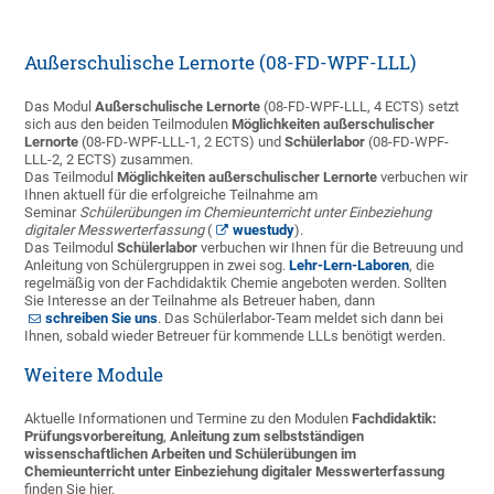
Außerschulische Lernorte (08-FD-WPF-LLL)
Das Modul
Außerschulische Lernorte
(08-FD-WPF-LLL, 4 ECTS) setzt
sich aus den beiden Teilmodulen
Möglichkeiten außerschulischer
Lernorte
(08-FD-WPF-LLL-1, 2 ECTS) und
Schülerlabor
(08-FD-WPF-
LLL-2, 2 ECTS) zusammen.
Das Teilmodul
Möglichkeiten außerschulischer Lernorte
verbuchen wir
Ihnen aktuell für die erfolgreiche Teilnahme am
Seminar
Schülerübungen im Chemieunterricht unter Einbeziehung
digitaler Messwerterfassung
(
wuestudy
).
Das Teilmodul
Schülerlabor
verbuchen wir Ihnen für die Betreuung und
Anleitung von Schülergruppen in zwei sog.
Lehr-Lern-Laboren
, die
regelmäßig von der Fachdidaktik Chemie angeboten werden. Sollten
Sie Interesse an der Teilnahme als Betreuer haben, dann
schreiben Sie uns
. Das Schülerlabor-Team meldet sich dann bei
Ihnen, sobald wieder Betreuer für kommende LLLs benötigt werden.
Weitere Module
Aktuelle Informationen und Termine zu den Modulen
Fachdidaktik:
Prüfungsvorbereitung
,
Anleitung zum selbstständigen
wissenschaftlichen Arbeiten und Schülerübungen im
Chemieunterricht unter Einbeziehung digitaler Messwerterfassung
finden Sie hier.