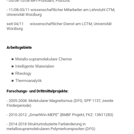
- 05/08-10/08 MPI-Potsdam, PostDoc
- 11/08-03/11 wissenschaftlicher Mitarbeiter am Lehrstuhl CTM,
Universität Würzburg
seit 04/11 wissenschaftlicher Dienst am LCTM, Universität
Würzburg
Arbeitsgebiete
Metallo-supramolekulare Chemie
Intelligente Materialien
Rheology
Thermoanalytik
Forschungs- und Drittmittelprojekte:
- 2005-2008: Molekularer Magnetismus (DFG; SPP 1137, zweite
Förderperiode)
- 2010-2012: „SmartWin-MEPE“ (BMBF Projekt; FKZ: 13N11283)
- 2014-2018 Strukturinduzierte Farbänderung in
metallosupramolekularen Polymerkompositen (DFG)