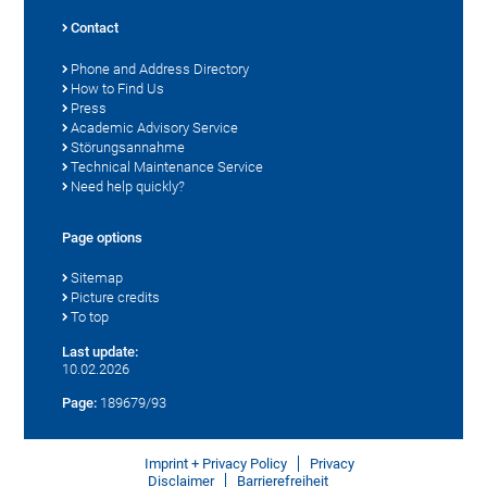
Contact
Phone and Address Directory
How to Find Us
Press
Academic Advisory Service
Störungsannahme
Technical Maintenance Service
Need help quickly?
Page options
Sitemap
Picture credits
To top
Last update:
10.02.2026
Page:
189679/93
Imprint + Privacy Policy
Privacy
Disclaimer
Barrierefreiheit