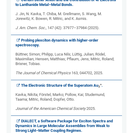
to Lanthanide Metal–Metal Bonds.
J. Jin, N. Kavka, T. Chiba, M. Grellmann, S. Wang, M.
Jorewitz, K. Bowen, R. Mitric, and K. Asmis.
J. Am. Chem. Soc.
, 147 (42): 37977–37984 (2025)­.
Probing plexciton dynamics with higher-order
spectroscopy.
Büttner, Simon; Philipp, Luca Nils; Lüttig, Julian; Rödel,
Maximilian; Hensen, Matthias; Pflaum, Jens; Mitric, Roland;
Brixner, Tobias.
The Journal of Chemical Physics
163, 044702, 2025­.
+
The Electronic Structure of the Superatom Au
.
3
Kavka, Nikita; Förstel, Marko; Pollow, Kai; Studemund,
Taarna; Mitric, Roland; Dopfer, Otto.
Journal of the American Chemical Society
2025.
DIALECT, a Software Package for Exciton Spectra and
Dynamics in Large Molecular Assemblies from Weak to
Strong Light–Matter Coupling Regimes.