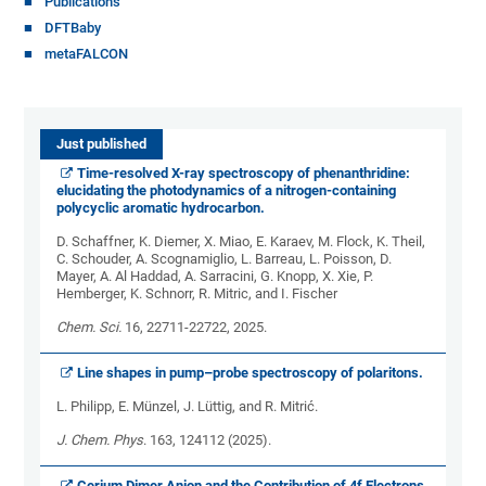
Publications
DFTBaby
metaFALCON
Just published
Time-resolved X-ray spectroscopy of phenanthridine:
elucidating the photodynamics of a nitrogen-containing
polycyclic aromatic hydrocarbon.
D. Schaffner, K. Diemer, X. Miao, E. Karaev, M. Flock, K. Theil,
C. Schouder, A. Scognamiglio, L. Barreau, L. Poisson, D.
Mayer, A. Al Haddad, A. Sarracini, G. Knopp, X. Xie, P.
Hemberger, K. Schnorr, R. Mitric, and I. Fischer
Chem. Sci.
16, 22711-22722, 2025­.
Line shapes in pump–probe spectroscopy of polaritons.
L. Philipp, E. Münzel, J. Lüttig, and R. Mitrić.
J. Chem. Phys
. 163, 124112 (2025)­.
Cerium Dimer Anion and the Contribution of 4f Electrons