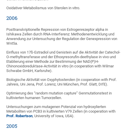
Oxidativer Metabolismus von Sterolen in vitro.
2006
Posttranskriptionelle Repression von Estrogenrezeptor alpha in
Ishikawa Zellen durch RNA-Interferenz: Methodenentwicklung und
Anwendung zur Untersuchung der Regulation der Genexpression von
Wnt5a.
Einfluss von 17ß-Estradiol und Genistein auf die Aktivität der Catechol-
O-methyltransferase und der Ethoxyresorufin-deethylase in vivo und
Etablierung einer Methode zur Bestimmung der NAD(P)H-
Chinonoxidoreduktase-Activität in vitro (in cooperation with Wilmar
Schwabe GmbH, Karlsruhe).
Biologische Aktivität von Oxyphytosterolen (in cooperation with Prof.
Jahreis, Uni Jena, Prof. Lorenz, Uni München, Prof. Glatt, DIfE).
Optimierung des “random mutation capture” Genmutationstest in
kultivierten humanen Tumorzellen.
Untersuchungen zum mutagenen Potenzial von hydroxylierten
Metaboliten von PCB3 in kultivierten V79 Zellen (in cooperation with
Prof. Robertson
, University of Iowa, USA).
2005