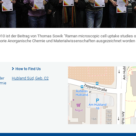
10 ist der Beitrag von Thomas Sowik "Raman microscopic cell uptake studies 
egorie Anorganische Chemie und Materialwissenschaften ausgezeichnet worden
How to Find Us
der
Hubland Süd, Geb. C2
emie