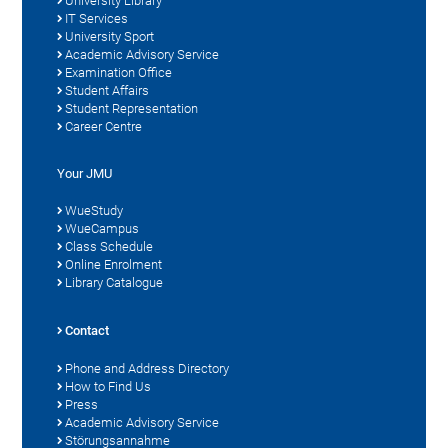
University Library
IT Services
University Sport
Academic Advisory Service
Examination Office
Student Affairs
Student Representation
Career Centre
Your JMU
WueStudy
WueCampus
Class Schedule
Online Enrolment
Library Catalogue
Contact
Phone and Address Directory
How to Find Us
Press
Academic Advisory Service
Störungsannahme