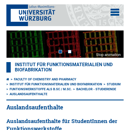
Stop animation
INSTITUT FÜR FUNKTIONSMATERIALIEN UND
BIOFABRIKATION
FACULTY OF CHEMISTRY AND PHARMACY
INSTITUT FÜR FUNKTIONSMATERIALIEN UND BIOFABRIKATION
STUDIUM
FUNTIONSWERKSTOFFE ALS B.SC / M.SC.
BACHELOR - STUDIERENDE
AUSLANDSAUFENTHALTE
Auslandsaufenthalte
Auslandsaufenthalte für StudentInnen der
Funktionswerkstoffe