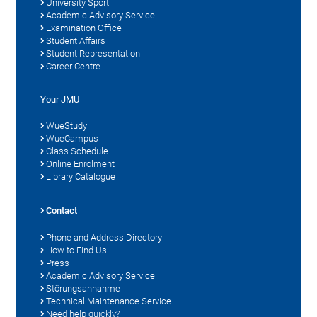
University Sport
Academic Advisory Service
Examination Office
Student Affairs
Student Representation
Career Centre
Your JMU
WueStudy
WueCampus
Class Schedule
Online Enrolment
Library Catalogue
Contact
Phone and Address Directory
How to Find Us
Press
Academic Advisory Service
Störungsannahme
Technical Maintenance Service
Need help quickly?