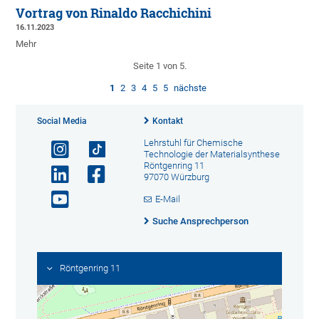
Vortrag von Rinaldo Racchichini
16.11.2023
Mehr
Seite 1 von 5.
1
2
3
4
5
5
nächste
Social Media
Kontakt
Lehrstuhl für Chemische
Technologie der Materialsynthese
Röntgenring 11
97070 Würzburg
E-Mail
Suche Ansprechperson
Röntgenring 11