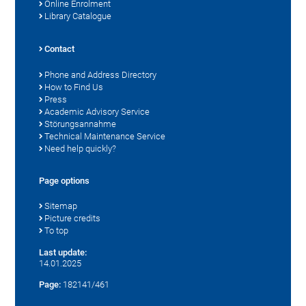
Online Enrolment
Library Catalogue
Contact
Phone and Address Directory
How to Find Us
Press
Academic Advisory Service
Störungsannahme
Technical Maintenance Service
Need help quickly?
Page options
Sitemap
Picture credits
To top
Last update:
14.01.2025
Page:
182141/461